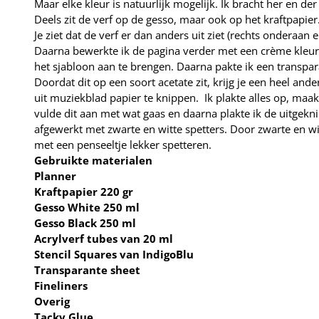
Maar elke kleur is natuurlijk mogelijk. Ik bracht her en de
Deels zit de verf op de gesso, maar ook op het kraftpapier
Je ziet dat de verf er dan anders uit ziet (rechts onderaan
Daarna bewerkte ik de pagina verder met een crème kleur v
het sjabloon aan te brengen. Daarna pakte ik een transpar
Doordat dit op een soort acetate zit, krijg je een heel and
uit muziekblad papier te knippen. Ik plakte alles op, maa
vulde dit aan met wat gaas en daarna plakte ik de uitgeknipt
afgewerkt met zwarte en witte spetters. Door zwarte en w
met een penseeltje lekker spetteren.
Gebruikte materialen
Planner
Kraftpapier 220 gr
Gesso White 250 ml
Gesso Black 250 ml
Acrylverf tubes van 20 ml
Stencil Squares van IndigoBlu
Transparante sheet
Fineliners
Overig
Tacky Glue