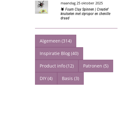
maandag 25 oktober 2025
🕷️ Foam Clay Spinnen | Creatief
knutselen met styropor en chenille
draad
Algemeen
(314)
Inspiratie Blog
(40)
Product info
(12)
Patronen
(5)
DIY
(4)
Basis
(3)