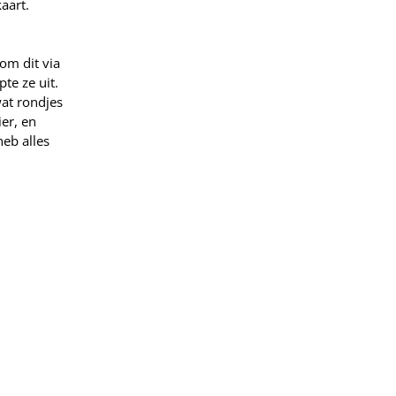
aart.
om dit via
pte ze uit.
wat rondjes
er, en
heb alles