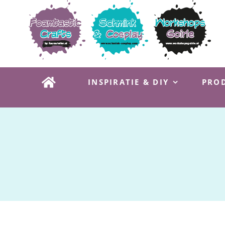
Ga
naar
inhoud
INSPIRATIE & DIY
PROD