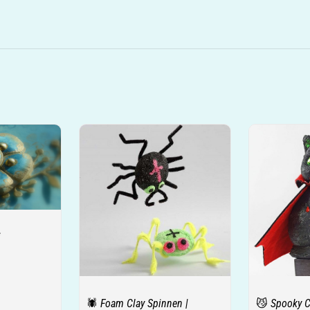
i
🕷️ Foam Clay Spinnen |
😼 Spooky C