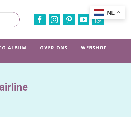
NL
TO ALBUM
OVER ONS
WEBSHOP
irline