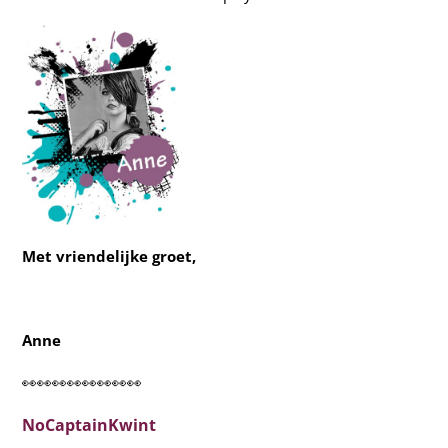
Met vriendelijke groet,
Anne
👀👀👀👀👀👀👀👀
NoCaptainKwint