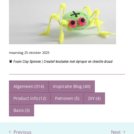
maandag 25 oktober 2025
🕷️ Foam Clay Spinnen | Creatief knutselen met styropor en chenille draad
Algemeen
(314)
Inspiratie Blog
(40)
Product info
(12)
Patronen
(5)
DIY
(4)
Basis
(3)
Previous
Next