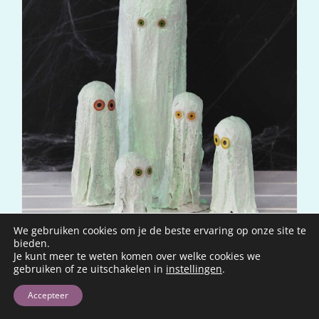
We gebruiken cookies om je de beste ervaring op onze site te
bieden.
💡 Lichtgevende spoken van gips – griezelig leuke
Je kunt meer te weten komen over welke cookies we
DIY voor jong en oud
gebruiken of ze uitschakelen in
instellingen
.
LEES VERDER
Accepteer