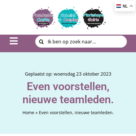
Ga
NL
naar
inhoud
Zoeken
Toggle
naar:
Navigation
Inspiratie & DIY
Product uitleg
Geplaatst op: woensdag 23 oktober 2023
Even voorstellen,
Workshop | Cursus
nieuwe teamleden.
Photo Album
Home
»
Even voorstellen, nieuwe teamleden.
Over ons