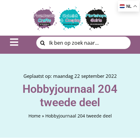
Ga
NL
naar
inhoud
Zoeken
Toggle
naar:
Navigation
Inspiratie & DIY
Product uitleg
Geplaatst op: maandag 22 september 2022
Hobbyjournaal 204
Workshop | Cursus
tweede deel
Photo Album
Home
»
Hobbyjournaal 204 tweede deel
Over ons