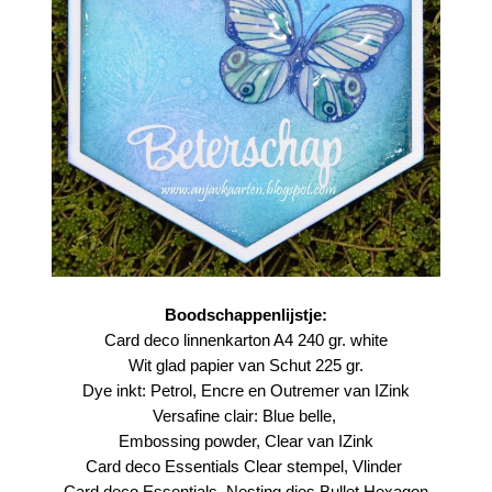
Boodschappenlijstje:
Card deco
linnenkarton A4 240 gr. white
Wit glad papier
van Schut 225 gr.
Dye inkt:
Petrol
,
Encre
en
Outremer
van IZink
Versafine clair:
Blue belle
,
Embossing powder,
Clear van IZink
Card deco Essentials Clear stempel,
Vlinder
Card deco Essentials,
Nesting dies Bullet Hexagon