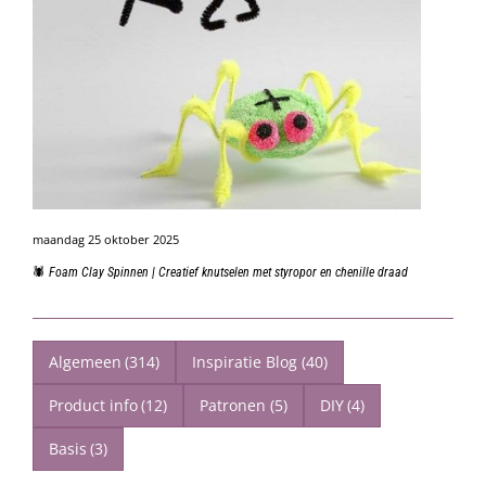
maandag 25 oktober 2025
🕷️ Foam Clay Spinnen | Creatief knutselen met styropor en chenille draad
Algemeen
(314)
Inspiratie Blog
(40)
Product info
(12)
Patronen
(5)
DIY
(4)
Basis
(3)