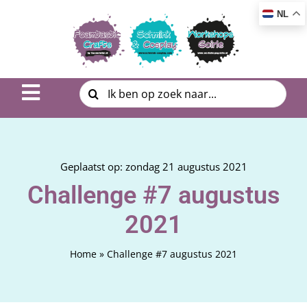
Ga
NL
naar
inhoud
Zoeken
Toggle
naar:
Navigation
Inspiratie & DIY
Product uitleg
Geplaatst op: zondag 21 augustus 2021
Challenge #7 augustus
Workshop | Cursus
2021
Photo Album
Home
»
Challenge #7 augustus 2021
Over ons