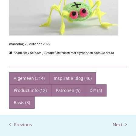
maandag 25 oktober 2025
🕷️ Foam Clay Spinnen | Creatief knutselen met styropor en chenille draad
Algemeen
(314)
Inspiratie Blog
(40)
Product info
(12)
Patronen
(5)
DIY
(4)
Basis
(3)
Previous
Next