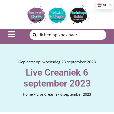
Ga
NL
naar
inhoud
Zoeken
Toggle
naar:
Navigation
Inspiratie & DIY
Product uitleg
Geplaatst op: woensdag 23 september 2023
Live Creaniek 6
Workshop | Cursus
september 2023
Photo Album
Home
»
Live Creaniek 6 september 2023
Over ons