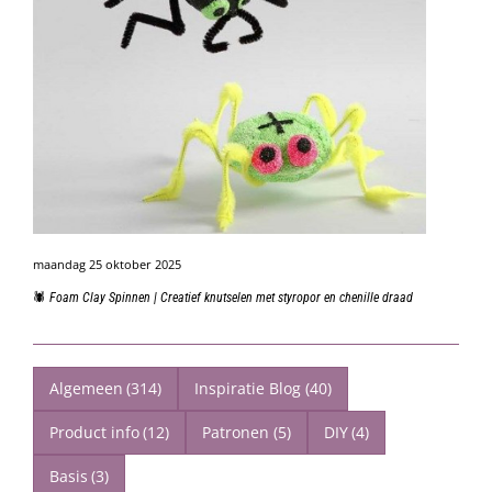
maandag 25 oktober 2025
🕷️ Foam Clay Spinnen | Creatief knutselen met styropor en chenille draad
Algemeen
(314)
Inspiratie Blog
(40)
Product info
(12)
Patronen
(5)
DIY
(4)
Basis
(3)