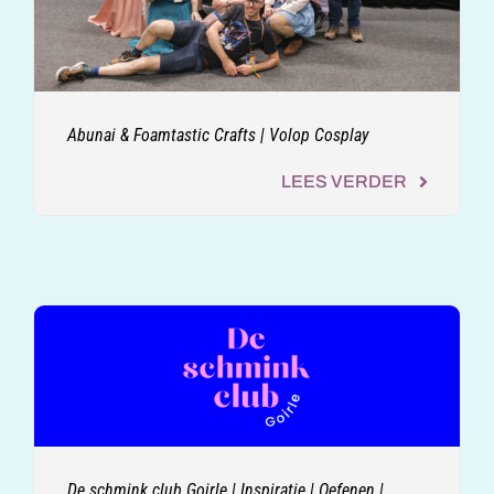
Abunai & Foamtastic Crafts | Volop Cosplay
LEES VERDER
De schmink club Goirle | Inspiratie | Oefenen |