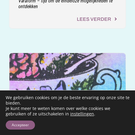
Varaform – tijd om de eindeloze mogelijkheden te
ontdekken
LEES VERDER
We gebruiken cookies om je de beste ervaring op onze site te
bieden.
Je kunt meer te weten komen over welke cookies we
gebruiken of ze uitschakelen in
instellingen
.
Accepteer