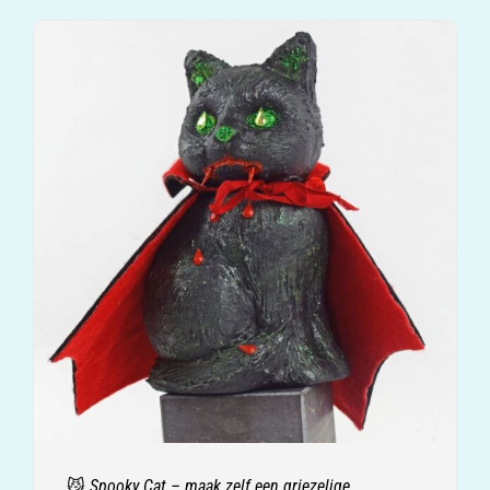
😼 Spooky Cat – maak zelf een griezelige