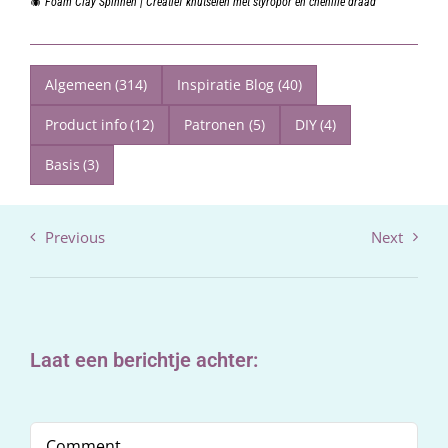
🕷️ Foam Clay Spinnen | Creatief knutselen met styropor en chenille draad
Algemeen
(314)
Inspiratie Blog
(40)
Product info
(12)
Patronen
(5)
DIY
(4)
Basis
(3)
Previous
Next
Laat een berichtje achter:
Comment