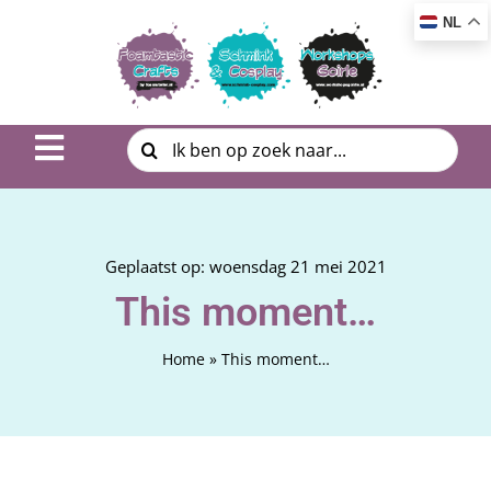
Ga
NL
naar
inhoud
Zoeken
Toggle
naar:
Navigation
Inspiratie & DIY
Product uitleg
Geplaatst op: woensdag 21 mei 2021
This moment…
Workshop | Cursus
Home
»
This moment…
Photo Album
Over ons