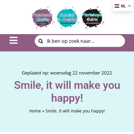
Ga
NL
naar
inhoud
Zoeken
Toggle
naar:
Navigation
Inspiratie & DIY
Product uitleg
Geplaatst op: woensdag 22 november 2022
Smile, it will make you
Workshop | Cursus
happy!
Photo Album
Home
»
Smile, it will make you happy!
Over ons