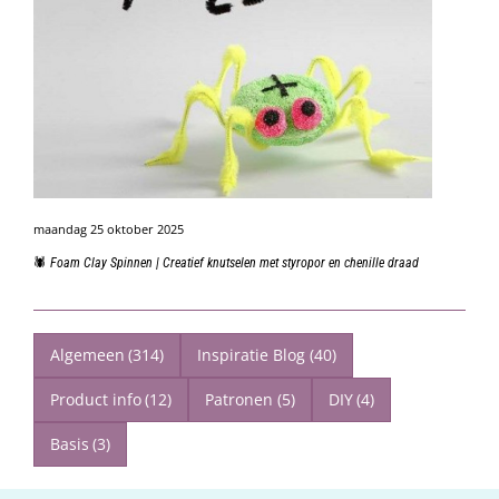
maandag 25 oktober 2025
🕷️ Foam Clay Spinnen | Creatief knutselen met styropor en chenille draad
Algemeen
(314)
Inspiratie Blog
(40)
Product info
(12)
Patronen
(5)
DIY
(4)
Basis
(3)