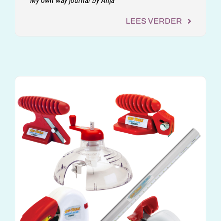
My own way journal by Anja
LEES VERDER