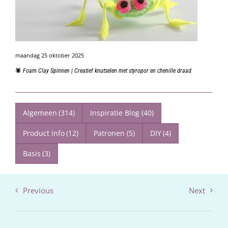
maandag 25 oktober 2025
🕷️ Foam Clay Spinnen | Creatief knutselen met styropor en chenille draad
Algemeen
(314)
Inspiratie Blog
(40)
Product info
(12)
Patronen
(5)
DIY
(4)
Basis
(3)
Previous
Next