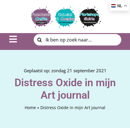
Ga
NL
naar
inhoud
Zoeken
Toggle
naar:
Navigation
Inspiratie & DIY
Product uitleg
Geplaatst op: zondag 21 september 2021
Distress Oxide in mijn
Workshop | Cursus
Art journal
Photo Album
Home
»
Distress Oxide in mijn Art journal
Over ons