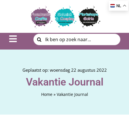
Ga
NL
naar
inhoud
Zoeken
Toggle
naar:
Navigation
Inspiratie & DIY
Product uitleg
Geplaatst op: woensdag 22 augustus 2022
Vakantie Journal
Workshop | Cursus
Home
»
Vakantie Journal
Photo Album
Over ons