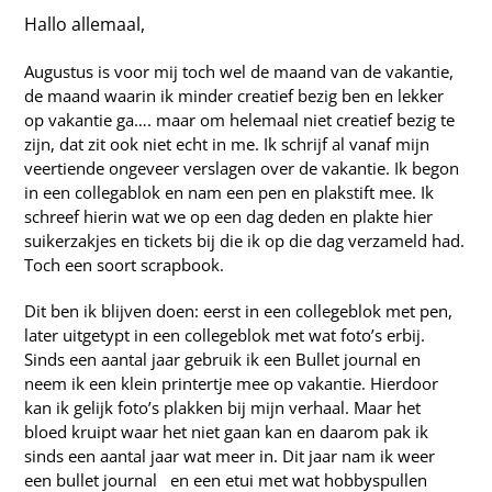
Webshop
Hallo allemaal,
Augustus is voor mij toch wel de maand van de vakantie,
de maand waarin ik minder creatief bezig ben en lekker
op vakantie ga…. maar om helemaal niet creatief bezig te
zijn, dat zit ook niet echt in me. Ik schrijf al vanaf mijn
veertiende ongeveer verslagen over de vakantie. Ik begon
in een collegablok en nam een pen en plakstift mee. Ik
schreef hierin wat we op een dag deden en plakte hier
suikerzakjes en tickets bij die ik op die dag verzameld had.
Toch een soort scrapbook.
Dit ben ik blijven doen: eerst in een collegeblok met pen,
later uitgetypt in een collegeblok met wat foto’s erbij.
Sinds een aantal jaar gebruik ik een Bullet journal en
neem ik een klein printertje mee op vakantie. Hierdoor
kan ik gelijk foto’s plakken bij mijn verhaal. Maar het
bloed kruipt waar het niet gaan kan en daarom pak ik
sinds een aantal jaar wat meer in. Dit jaar nam ik weer
een
bullet journal
en een etui met wat hobbyspullen