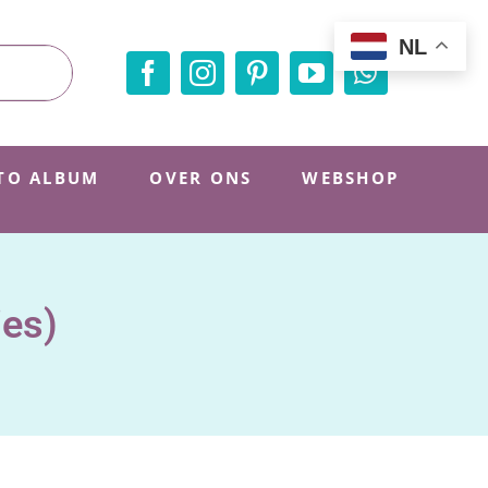
NL
TO ALBUM
OVER ONS
WEBSHOP
jes)