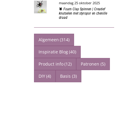
maandag 25 oktober 2025
🕷️ Foam Clay Spinnen | Creatief
knutselen met styropor en chenille
draad
Algemeen
(314)
Inspiratie Blog
(40)
Product info
(12)
Patronen
(5)
DIY
(4)
Basis
(3)