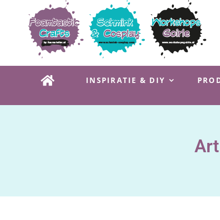
Ga
naar
inhoud
INSPIRATIE & DIY
PROD
Art