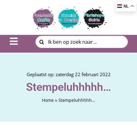
Ga
NL
naar
inhoud
Zoeken
Toggle
naar:
Navigation
Inspiratie & DIY
Product uitleg
Geplaatst op: zaterdag 22 februari 2022
Stempeluhhhhh…
Workshop | Cursus
Home
»
Stempeluhhhhh…
Photo Album
Over ons