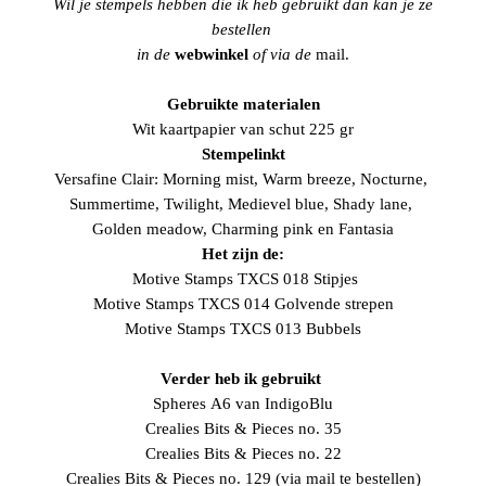
Wil je stempels hebben die ik heb gebruikt dan kan je ze
bestellen
in de
webwinkel
of via de
mail.
Gebruikte materialen
Wit kaartpapier
van schut 225 gr
Stempelinkt
Versafine Clair:
Morning mist
,
Warm breeze
,
Nocturne
,
Summertime
,
Twilight
,
Medievel blue
,
Shady lane
,
Golden meadow
,
Charming pink
en
Fantasia
Het zijn de:
Motive Stamps TXCS 018 Stipjes
Motive Stamps TXCS 014 Golvende strepen
Motive Stamps TXCS 013 Bubbels
Verder heb ik gebruikt
Spheres
A6 van IndigoBlu
Crealies
Bits & Pieces no. 35
Crealies
Bits & Pieces no. 22
Crealies Bits & Pieces no. 129 (via mail te bestellen)