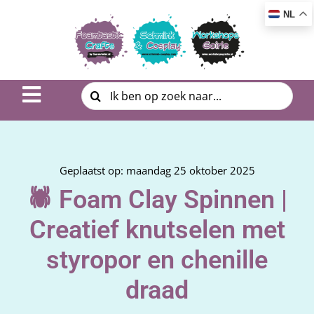
Ga
NL
naar
inhoud
Zoeken
Toggle
naar:
Navigation
Inspiratie & DIY
Product uitleg
Geplaatst op: maandag 25 oktober 2025
🕷️ Foam Clay Spinnen |
Workshop | Cursus
Creatief knutselen met
Photo Album
styropor en chenille
draad
Over ons