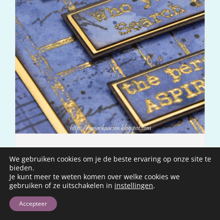
Creatie By Anja & IndigoBlu
We gebruiken cookies om je de beste ervaring op onze site te
bieden.
LEES VERDER
Je kunt meer te weten komen over welke cookies we
gebruiken of ze uitschakelen in
instellingen
.
Accepteer