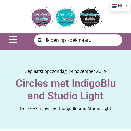
Ga
NL
naar
inhoud
Zoeken
Toggle
naar:
Navigation
Inspiratie & DIY
Product uitleg
Geplaatst op: zondag 19 november 2019
Circles met IndigoBlu
Workshop | Cursus
and Studio Light
Photo Album
Home
»
Circles met IndigoBlu and Studio Light
Over ons