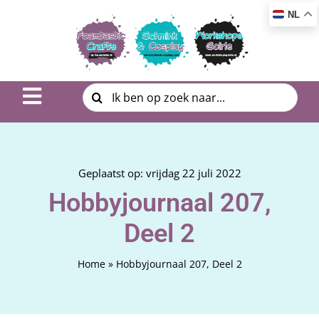
Ga
NL
naar
inhoud
Zoeken
Toggle
naar:
Navigation
Inspiratie & DIY
Product uitleg
Geplaatst op: vrijdag 22 juli 2022
Hobbyjournaal 207,
Workshop | Cursus
Deel 2
Photo Album
Home
»
Hobbyjournaal 207, Deel 2
Over ons