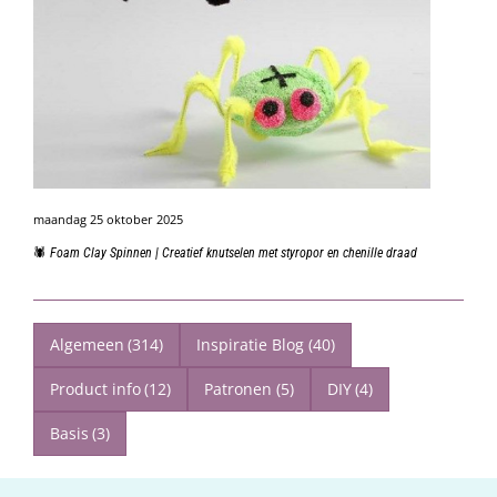
maandag 25 oktober 2025
🕷️ Foam Clay Spinnen | Creatief knutselen met styropor en chenille draad
Algemeen
(314)
Inspiratie Blog
(40)
Product info
(12)
Patronen
(5)
DIY
(4)
Basis
(3)