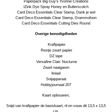
Paperpack
Big Guy’s Yvonne Creations
IZink Dye Spray
Honey
en
Butterscotch
Card Deco Essentials Clear Stamp,
Dank je wel
Card Deco Essentials Clear Stamp,
Grammofoon
Card Deco Essentials
Cutting Dies Round
Overige benodigdheden
Kraftpapier
Restje
zwart papier
DZ tape
Versafine Clair: Nocturne
Zwart naaigaren
liniaal
Snijapparaat
Hobbyjournaal 207
Kaart opbouwen,
Snijd van kraftpapier de basiskaart, ril en vouw dit 13,5 x 13,5
cm.