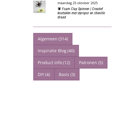
maandag 25 oktober 2025
🕷️ Foam Clay Spinnen | Creatief
knutselen met styropor en chenille
draad
Algemeen
(314)
Inspiratie Blog
(40)
Product info
(12)
Patronen
(5)
DIY
(4)
Basis
(3)