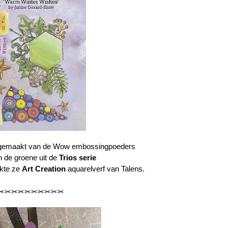
k gemaakt van de Wow embossingpoeders
 de groene uit de
Trios serie
ikte ze
Art Creation
aquarelverf van Talens.
✂✂✂✂✂✂✂✂✂✂