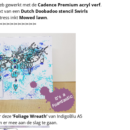
k heb gewerkt met de
Cadence Premium acryl verf
.
kt van een
Dutch Doobadoo stencil Swirls
tress inkt
Mowed lawn
.
✂✂✂✂✂✂✂✂✂✂
r deze
‘Foliage Wreath’
van IndigoBlu A5
 er mee aan de slag te gaan.