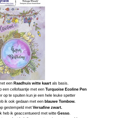
 met een
Raadhuis witte kaart
als basis.
p een cellofaantje met een
Turquoise Ecoline Pen
r op te spuiten kun je een hele leuke spetter
eb ik ook gedaan met een
blauwe Tombow
.
rop gestempeld met
Versafine zwart
.
tak heb ik geaccentueerd met witte
Gesso
.