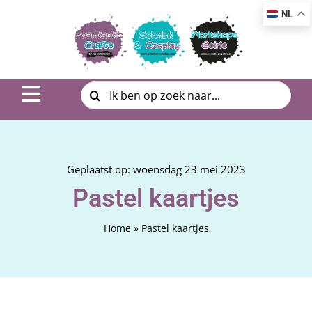
Ga
NL
naar
inhoud
Zoeken
Toggle
naar:
Navigation
Inspiratie & DIY
Product uitleg
Geplaatst op: woensdag 23 mei 2023
Pastel kaartjes
Workshop | Cursus
Home
»
Pastel kaartjes
Photo Album
Over ons