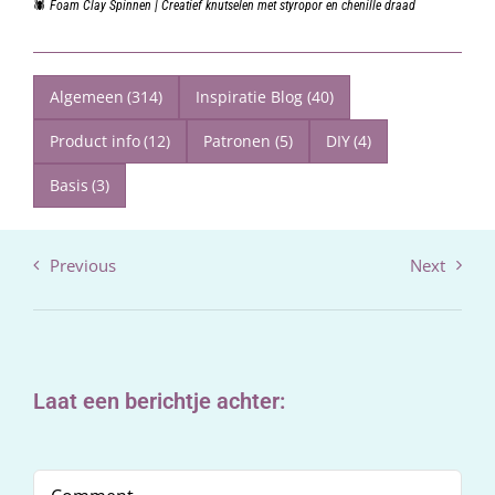
🕷️ Foam Clay Spinnen | Creatief knutselen met styropor en chenille draad
Algemeen
(314)
Inspiratie Blog
(40)
Product info
(12)
Patronen
(5)
DIY
(4)
Basis
(3)
Previous
Next
Laat een berichtje achter:
Comment