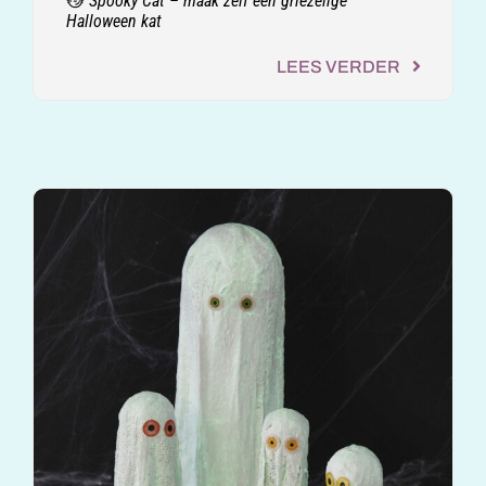
😼 Spooky Cat – maak zelf een griezelige
Halloween kat
LEES VERDER