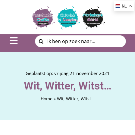
Ga
NL
naar
inhoud
Zoeken
Toggle
naar:
Navigation
Inspiratie & DIY
Product uitleg
Geplaatst op: vrijdag 21 november 2021
Wit, Witter, Witst…
Workshop | Cursus
Home
»
Wit, Witter, Witst…
Photo Album
Over ons