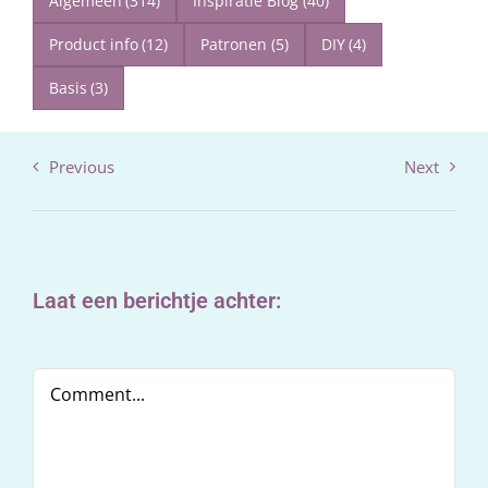
Algemeen
(314)
Inspiratie Blog
(40)
Product info
(12)
Patronen
(5)
DIY
(4)
Basis
(3)
Previous
Next
Laat een berichtje achter:
Comment