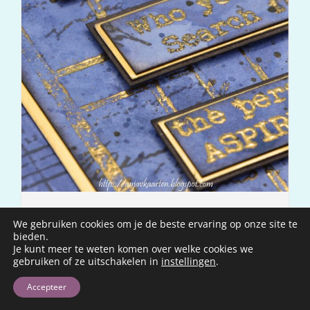
Creatie By Anja & IndigoBlu
We gebruiken cookies om je de beste ervaring op onze site te
bieden.
Je kunt meer te weten komen over welke cookies we
LEES VERDER
gebruiken of ze uitschakelen in
instellingen
.
Accepteer