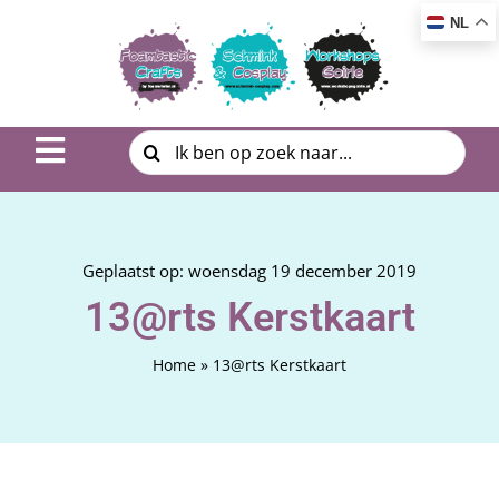
Ga
NL
naar
inhoud
Zoeken
Toggle
naar:
Navigation
Inspiratie & DIY
Product uitleg
Geplaatst op: woensdag 19 december 2019
13@rts Kerstkaart
Workshop | Cursus
Home
»
13@rts Kerstkaart
Photo Album
Over ons