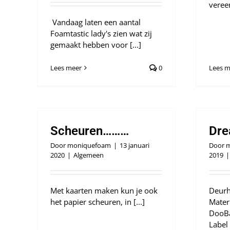
vereer
Vandaag laten een aantal
Foamtastic lady's zien wat zij
gemaakt hebben voor [...]
Lees meer
0
Lees m
Scheuren………
Dr
Door
moniquefoam
|
13 januari
Door
m
2020
|
Algemeen
2019
|
Met kaarten maken kun je ook
Deur
het papier scheuren, in [...]
Mater
DooBa
Label [