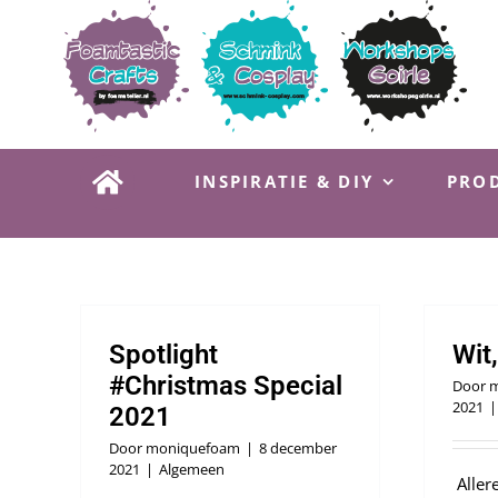
Ga
naar
inhoud
INSPIRATIE & DIY
PROD
Spotlight
Wit,
#Christmas Special
Door
m
2021
|
2021
Door
moniquefoam
|
8 december
2021
|
Algemeen
Allere