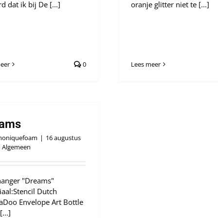
d dat ik bij De [...]
oranje glitter niet te [...]
eer
0
Lees meer
eams
oniquefoam
|
16 augustus
Algemeen
hanger "Dreams"
iaal:Stencil Dutch
Doo Envelope Art Bottle
...]