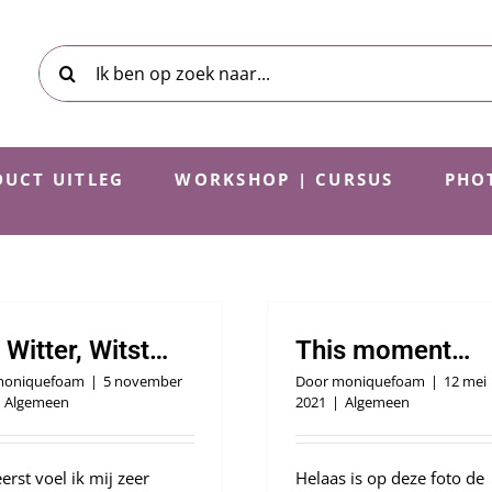
Zoeken
naar:
UCT UITLEG
WORKSHOP | CURSUS
PHO
 Witter, Witst…
This moment…
oniquefoam
|
5 november
Door
moniquefoam
|
12 mei
Algemeen
2021
|
Algemeen
erst voel ik mij zeer
Helaas is op deze foto de