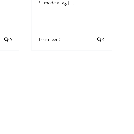
!!I made a tag [...]
0
Lees meer
0