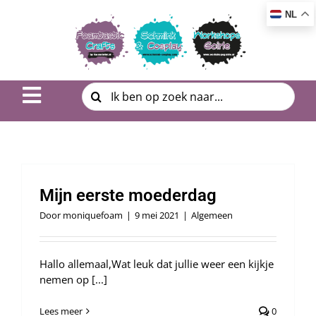
Ga
NL
naar
inhoud
Zoeken
Toggle
naar:
Navigation
Inspiratie & DIY
Product uitleg
Mijn eerste moederdag
Workshop | Cursus
Door
moniquefoam
|
9 mei 2021
|
Algemeen
Photo Album
Hallo allemaal,Wat leuk dat jullie weer een kijkje
nemen op [...]
Over ons
Lees meer
0