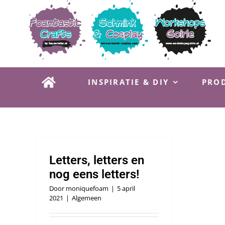
Ga
naar
inhoud
INSPIRATIE & DIY
PROD
Letters, letters en
nog eens letters!
Door
moniquefoam
|
5 april
2021
|
Algemeen