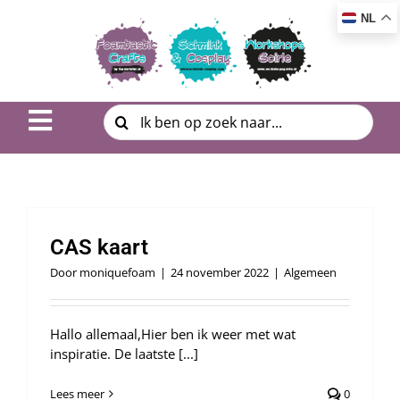
Ga
NL
naar
inhoud
Zoeken
Toggle
naar:
Navigation
Inspiratie & DIY
Product uitleg
CAS kaart
Workshop | Cursus
Door
moniquefoam
|
24 november 2022
|
Algemeen
Photo Album
Hallo allemaal,Hier ben ik weer met wat
inspiratie. De laatste [...]
Over ons
Lees meer
0