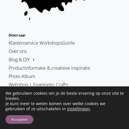
Direct naar:
Klantenservice WorkshopsGoirle
Over ons
Blog & DIY
Productinformatie & creatieve inspiratie
Photo Album
Webshop | Foamtastic Crafts
We gebruiken cookies om je de beste ervaring op onze site te
bieden.
Je kunt meer te weten komen over welke cookies we
gebruiken of ze uitschakelen in
instellingen
.
De blog foamtasticcrafts | schmink & cosplay | workshopsgoirle.
Deze site is is eigendom van Hobby-Art vof
Accepteer