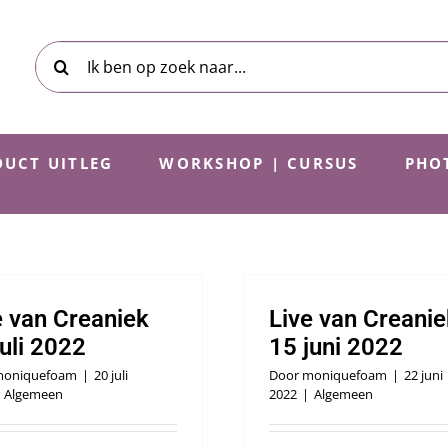
Zoeken
naar:
UCT UITLEG
WORKSHOP | CURSUS
PHO
e van Creaniek
Live van Creanie
juli 2022
15 juni 2022
oniquefoam
|
20 juli
Door
moniquefoam
|
22 juni
Algemeen
2022
|
Algemeen