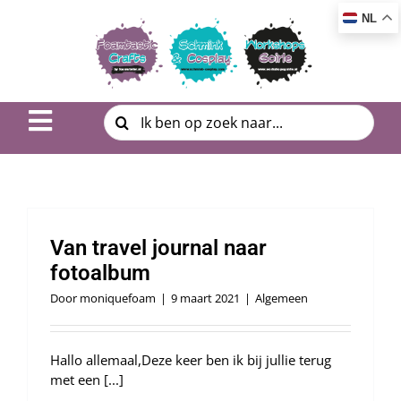
Ga
NL
naar
inhoud
Zoeken
Toggle
naar:
Navigation
Inspiratie & DIY
Product uitleg
Van travel journal naar
Workshop | Cursus
fotoalbum
Door
moniquefoam
|
9 maart 2021
|
Algemeen
Photo Album
Hallo allemaal,Deze keer ben ik bij jullie terug
Over ons
met een [...]