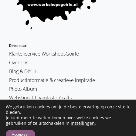
Direct naar:
Klantenservice WorkshopsGoirle
Over ons
Blog & DIY
Productinformatie & creatieve inspiratie
Photo Album
Webshop | Foamtastic Crafts
We gebruiken cookies om je de beste ervaring op onze site te
bieden.
Je kunt meer te weten komen over welke cookies we
gebruiken of ze uitschakelen in
instellingen
.
De blog foamtasticcrafts | schmink & cosplay | workshopsgoirle.
Deze site is is eigendom van Hobby-Art vof
Accepteer