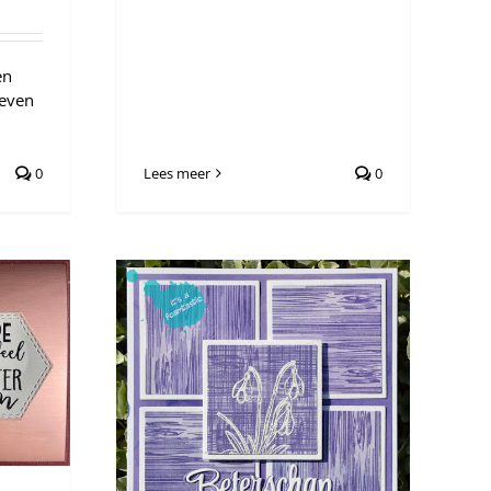
en
 even
Lees meer
0
0
, Deel 2
n