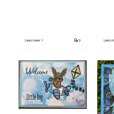
Lees meer
0
Lees m
eel 2
Steampunky…
Algemeen