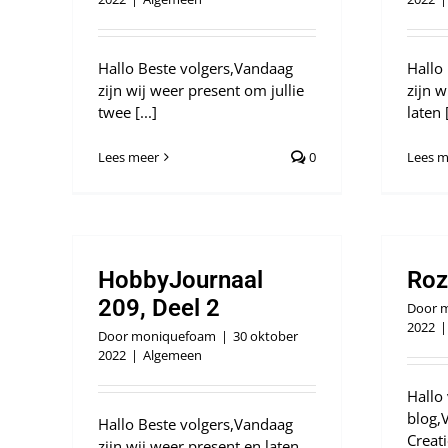
Hallo Beste volgers,Vandaag
Hallo
zijn wij weer present om jullie
zijn 
twee [...]
laten [
Lees meer
0
Lees m
HobbyJournaal
Roz
209, Deel 2
Door
m
2022
|
Door
moniquefoam
|
30 oktober
2022
|
Algemeen
Hallo
blog,
Hallo Beste volgers,Vandaag
Creati
zijn wij weer present en laten