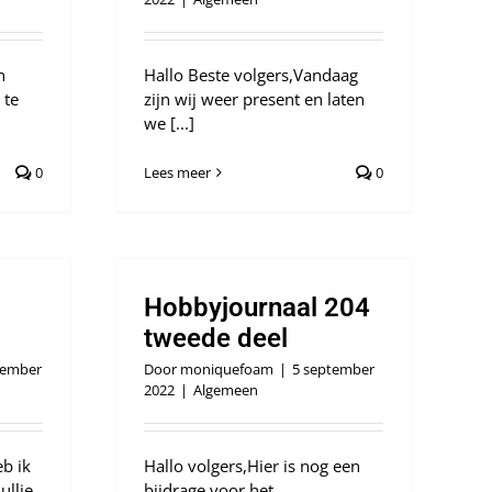
n
Hallo Beste volgers,Vandaag
 te
zijn wij weer present en laten
we [...]
0
Lees meer
0
Hobbyjournaal 204
tweede deel
tember
Door
moniquefoam
|
5 september
2022
|
Algemeen
b ik
Hallo volgers,Hier is nog een
ullie
bijdrage voor het