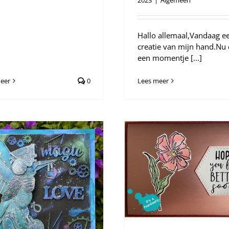
2023
|
Algemeen
Hallo allemaal,Vandaag e
creatie van mijn hand.Nu
een momentje [...]
eer
0
Lees meer
HobbyJournaal 215, Deel 1
Algemeen
Hobbyjournaal 213
Algemee