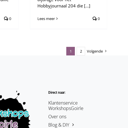
Hobbyjournaal 204 die [...]
0
Lees meer
0
1
2
Volgende
Direct naar:
Klantenservice
WorkshopsGoirle
Over ons
Blog & DIY