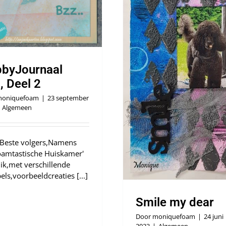
Smile my dear
Algemeen
byJournaal
, Deel 2
oniquefoam
|
23 september
Algemeen
 Beste volgers,Namens
oamtastische Huiskamer'
ik,met verschillende
ls,voorbeeldcreaties [...]
Smile my dear
Door
moniquefoam
|
24 juni