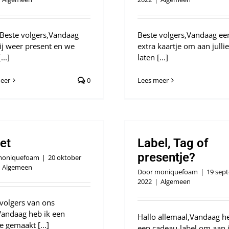
 Beste volgers,Vandaag
Beste volgers,Vandaag ee
wij weer present en we
extra kaartje om aan jullie
...]
laten [...]
eer
0
Lees meer
et
Label, Tag of
presentje?
oniquefoam
|
20 oktober
Algemeen
Door
moniquefoam
|
19 sep
2022
|
Algemeen
 volgers van ons
Vandaag heb ik een
Hallo allemaal,Vandaag he
e gemaakt [...]
een cadeau-label om aan j