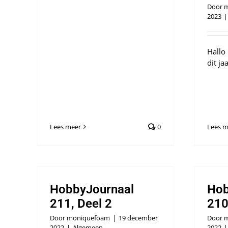
Door
m
2023
|
Hallo
dit ja
Lees meer
0
Lees m
HobbyJournaal
Hob
211, Deel 2
210
Door
moniquefoam
|
19 december
Door
m
2022
|
Algemeen
2022
|