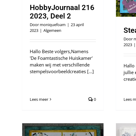
HobbyJournaal 216
2023, Deel 2
Door
moniquefoam
|
23 april
Ste
2023
|
Algemeen
Door
m
2023
|
Hallo Beste volgers,Namens
'De Foamtastische Huiskamer'
maken wij met verschillende
Hallo
stempelsvoorbeeldcreaties [...]
julli
creatie
Lees meer
0
Lees m