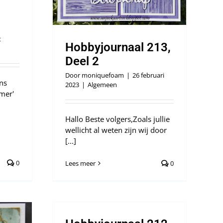
t
Hobbyjournaal 213,
Deel 2
Door
moniquefoam
|
26 februari
ns
2023
|
Algemeen
mer'
Hallo Beste volgers,Zoals jullie
wellicht al weten zijn wij door
[...]
0
Lees meer
0