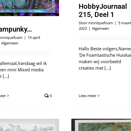
HobbyJournaal
215, Deel 1
Door
moniquefoam
|
5 maar
ampunky…
2023
|
Algemeen
oniquefoam
|
19 april
Algemeen
Hallo Beste volgers,Name
'De Foamtastische Huiska
maken wij voorbeeld
 allemaal,Vandaag wil ik
creaties met [...]
e een mini Mixed media
 [...]
eer
0
Lees meer