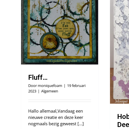
Hobbyjournaal 212, Deel 2
Algemeen
Fluff…
Door
moniquefoam
|
19 februari
2023
|
Algemeen
Hallo allemaal,Vandaag een
Hob
nieuwe creatie en deze keer
nogmaals bezig geweest [...]
Dee