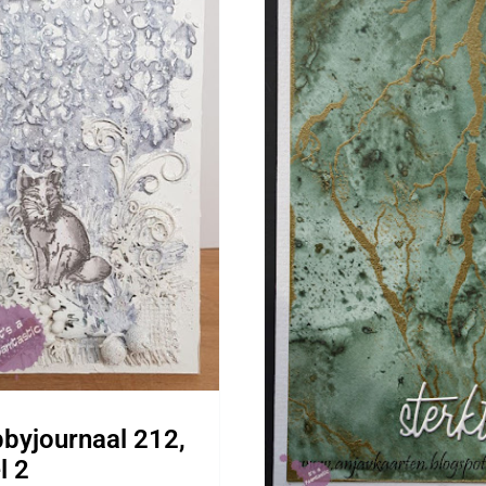
Sterkte…
Algemeen
byjournaal 212,
l 2