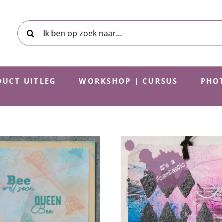
Zoeken
naar:
UCT UITLEG
WORKSHOP | CURSUS
PHO
HobbyJournaal 217
Algemee