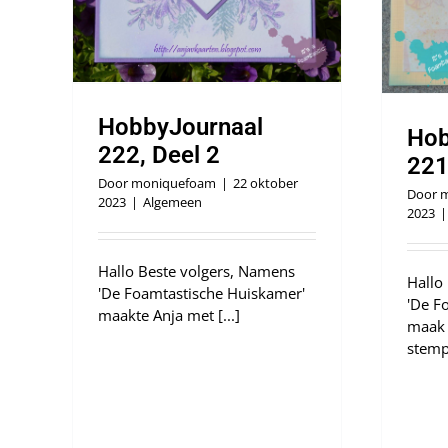
HobbyJournaal
Hob
222, Deel 2
221
Door
moniquefoam
|
22 oktober
Door
m
2023
|
Algemeen
2023
|
Hallo Beste volgers, Namens
Hallo
'De Foamtastische Huiskamer'
'De F
maakte Anja met [...]
maak 
stempe