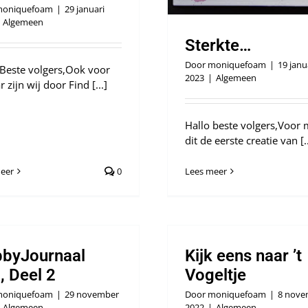
oniquefoam
|
29 januari
Algemeen
Sterkte…
Door
moniquefoam
|
19 janu
 Beste volgers,Ook voor
2023
|
Algemeen
ar zijn wij door Find [...]
Hallo beste volgers,Voor m
dit de eerste creatie van [..
eer
0
Lees meer
byJournaal
Kijk eens naar ’t
, Deel 2
Vogeltje
oniquefoam
|
29 november
Door
moniquefoam
|
8 nove
Algemeen
2022
|
Algemeen