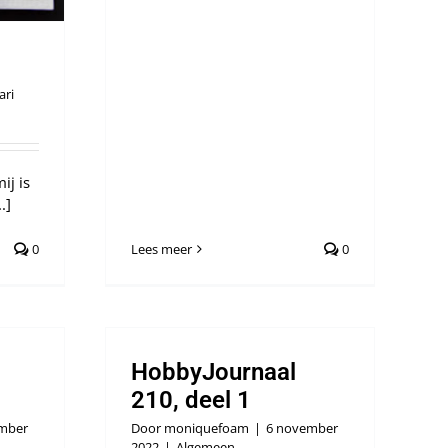
ari
ij is
.]
0
Lees meer
0
HobbyJournaal
210, deel 1
mber
Door
moniquefoam
|
6 november
2022
|
Algemeen