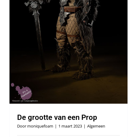
De grootte van een Prop
Door
moniquefoam
|
1 maart 2023
|
Algemeen