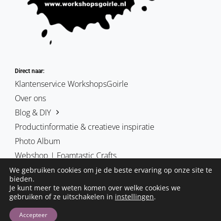
Direct naar:
Klantenservice WorkshopsGoirle
Over ons
Blog & DIY
Productinformatie & creatieve inspiratie
Photo Album
Webshop | Foamtastic Crafts
We gebruiken cookies om je de beste ervaring op onze site te
bieden.
Je kunt meer te weten komen over welke cookies we
gebruiken of ze uitschakelen in
instellingen
.
De blog foamtasticcrafts | schmink & cosplay | workshopsgoirle.
Deze site is is eigendom van Hobby-Art vof
Accepteer