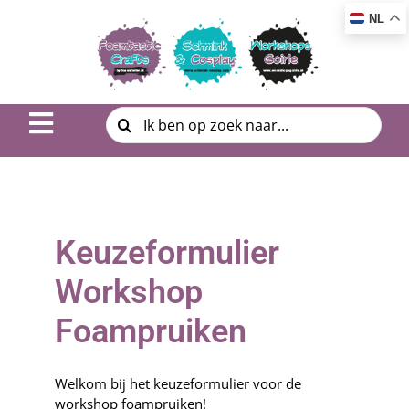
Ga
NL
naar
inhoud
Zoeken
Toggle
naar:
Navigation
Inspiratie & DIY
Product uitleg
Keuzeformulier
Workshop | Cursus
Workshop
Foampruiken
Photo Album
Over ons
Welkom bij het keuzeformulier voor de
workshop foampruiken!