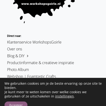
Direct naar:
Klantenservice WorkshopsGoirle
Over ons
Blog & DIY
Productinformatie & creatieve inspiratie
Photo Album
Webshop | Foamtastic Crafts
We gebruiken cookies om je de beste ervaring op onze site te
bieden.
Je kunt meer te weten komen over welke cookies we
gebruiken of ze uitschakelen in
instellingen
.
De blog foamtasticcrafts | schmink & cosplay | workshopsgoirle.
Deze site is is eigendom van Hobby-Art vof
Accepteer