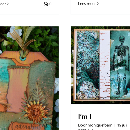
Lees meer
eer
0
I’m I
Algemeen
I’m I
Door
moniquefoam
|
19 juli