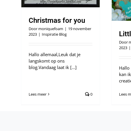
Christmas for you
Door
moniquefoam
|
19 november
Litt
2023
|
Inspiratie Blog
Door
m
2023
|
Hallo allemaal,Leuk dat je
langskomt op ons
blog.Vandaag laat ik [...]
Hallo
kan i
creatie
Lees meer
0
Lees m