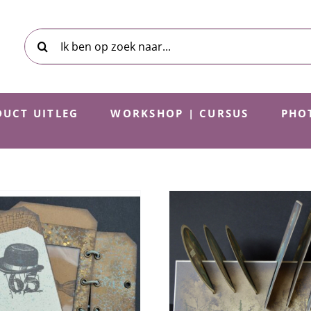
Zoeken
naar:
UCT UITLEG
WORKSHOP | CURSUS
PHO
ATC rack
Proud Bee
Inspiratie Blog
Inspiratie B