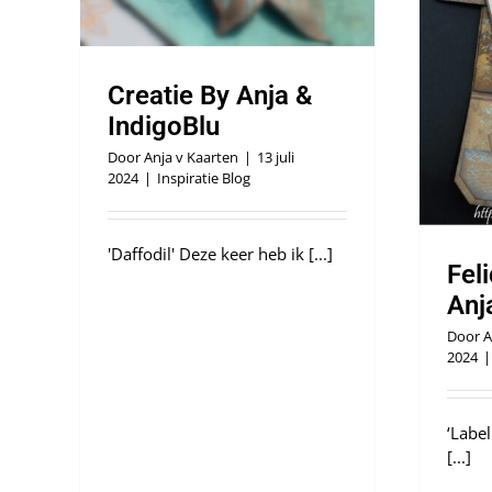
Felicitatie label by Anja & IndigoBlu
Inspiratie Blog
Creatie By Anja &
IndigoBlu
Door
Anja v Kaarten
|
13 juli
2024
|
Inspiratie Blog
'Daffodil' Deze keer heb ik [...]
Feli
Anj
Door
A
2024
|
‘Labe
[...]