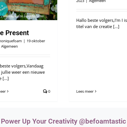
2023
|
Algemeen
Hallo beste volgers,I'm I i
titel van de creatie [...]
le Present
oniquefoam
|
19 oktober
Algemeen
 beste volgers,Vandaag
k jullie weer een nieuwe
 [...]
eer
0
Lees meer
Power Up Your Creativity @befoamtastic