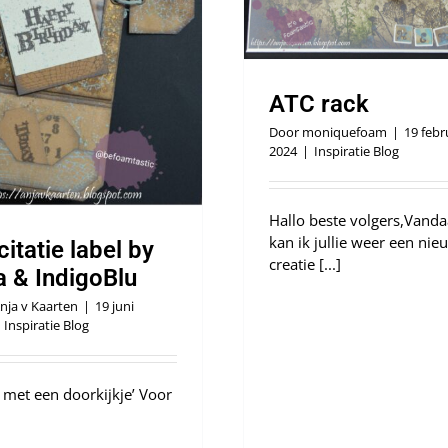
ATC rack
Door
moniquefoam
|
19 febr
2024
|
Inspiratie Blog
Hallo beste volgers,Vand
kan ik jullie weer een nie
citatie label by
creatie [...]
a & IndigoBlu
nja v Kaarten
|
19 juni
Inspiratie Blog
l met een doorkijkje’ Voor