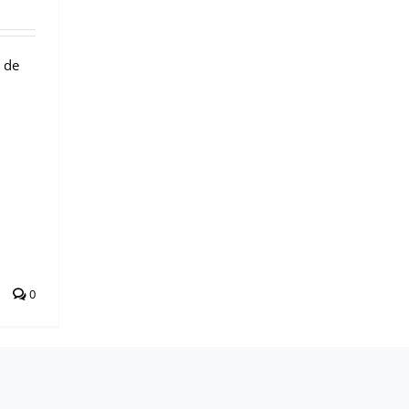
s de
0