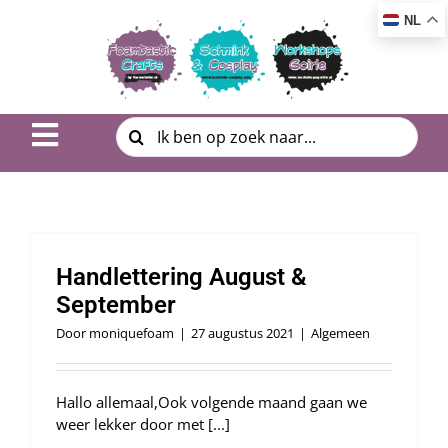
Ga
NL
naar
inhoud
Zoeken
Toggle
naar:
Navigation
Inspiratie & DIY
Product uitleg
Handlettering August &
Workshop | Cursus
September
Door
moniquefoam
|
27 augustus 2021
|
Algemeen
Photo Album
Hallo allemaal,Ook volgende maand gaan we
Over ons
weer lekker door met [...]