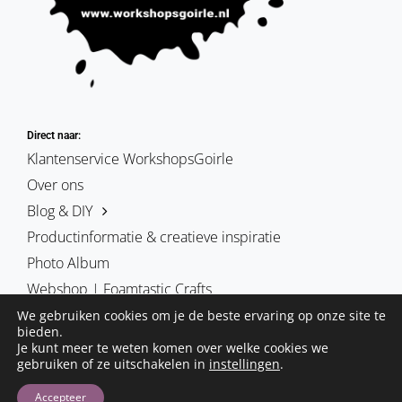
Direct naar:
Klantenservice WorkshopsGoirle
Over ons
Blog & DIY
Productinformatie & creatieve inspiratie
Photo Album
Webshop | Foamtastic Crafts
We gebruiken cookies om je de beste ervaring op onze site te
bieden.
Je kunt meer te weten komen over welke cookies we
gebruiken of ze uitschakelen in
instellingen
.
De blog foamtasticcrafts | schmink & cosplay | workshopsgoirle.
Deze site is is eigendom van Hobby-Art vof
Accepteer