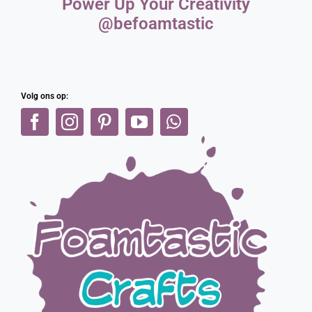
Power Up Your Creativity
@befoamtastic
Volg ons op: