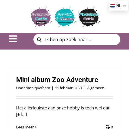
Ga
NL
naar
inhoud
Zoeken
Toggle
naar:
Navigation
Inspiratie & DIY
Product uitleg
Mini album Zoo Adventure
Workshop | Cursus
Door
moniquefoam
|
11 februari 2021
|
Algemeen
Photo Album
Het allerleukste aan onze hobby is toch wel dat
je [...]
Over ons
Lees meer
0