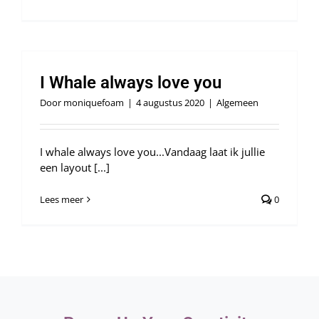
Webshop
I Whale always love you
Door
moniquefoam
|
4 augustus 2020
|
Algemeen
I whale always love you...Vandaag laat ik jullie
een layout [...]
Lees meer
0