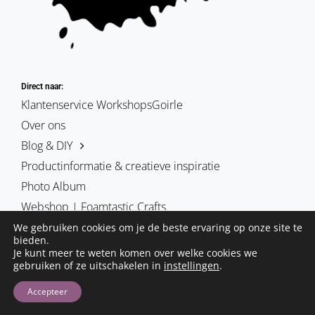
Direct naar:
Klantenservice WorkshopsGoirle
Over ons
Blog & DIY
Productinformatie & creatieve inspiratie
Photo Album
Webshop | Foamtastic Crafts
We gebruiken cookies om je de beste ervaring op onze site te
bieden.
Je kunt meer te weten komen over welke cookies we
gebruiken of ze uitschakelen in
instellingen
.
De blog foamtasticcrafts | schmink & cosplay | workshopsgoirle.
Deze site is is eigendom van Hobby-Art vof
Accepteer