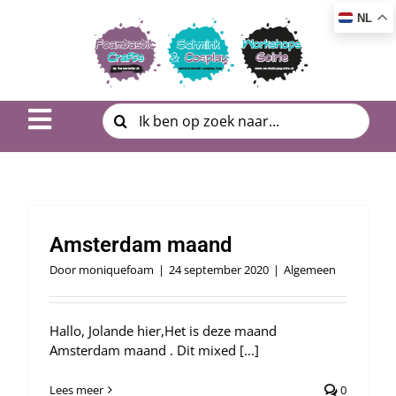
Ga
NL
naar
inhoud
Zoeken
Toggle
naar:
Navigation
Inspiratie & DIY
Product uitleg
Amsterdam maand
Workshop | Cursus
Door
moniquefoam
|
24 september 2020
|
Algemeen
Photo Album
Hallo, Jolande hier,Het is deze maand
Amsterdam maand . Dit mixed [...]
Over ons
Lees meer
0