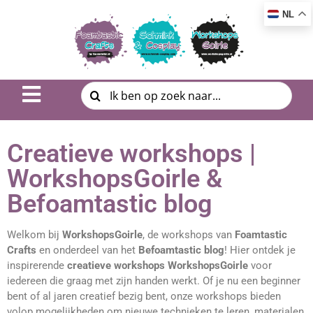
NL
Inspiratie & DIY
Creatieve workshops |
Product uitleg
WorkshopsGoirle &
Befoamtastic blog
Workshop | Cursus
Welkom bij
WorkshopsGoirle
, de workshops van
Foamtastic
Photo Album
Crafts
en onderdeel van het
Befoamtastic blog
! Hier ontdek je
inspirerende
creatieve workshops WorkshopsGoirle
voor
iedereen die graag met zijn handen werkt. Of je nu een beginner
Over ons
bent of al jaren creatief bezig bent, onze workshops bieden
volop mogelijkheden om nieuwe technieken te leren, materialen