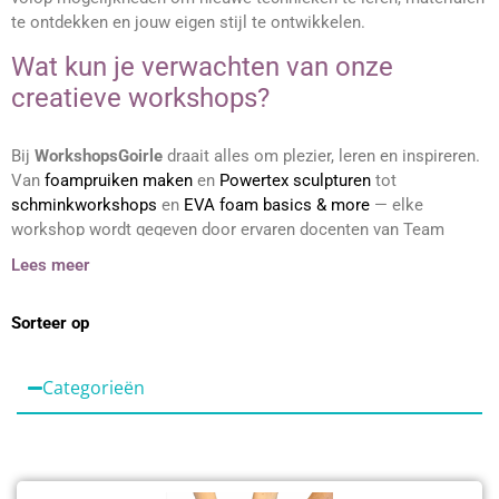
Webshop
te ontdekken en jouw eigen stijl te ontwikkelen.
Wat kun je verwachten van onze
creatieve workshops?
Bij
WorkshopsGoirle
draait alles om plezier, leren en inspireren.
Van
foampruiken maken
en
Powertex sculpturen
tot
schminkworkshops
en
EVA foam basics & more
— elke
workshop wordt gegeven door ervaren docenten van Team
Foamtastic of ingehuurde specialisten. Onze lessen zijn
Lees meer
praktisch, gezellig en goed begeleid, zodat je met een uniek
eigen werkstuk naar huis gaat.
Sorteer op
Voor wie zijn onze creatieve workshops
bedoeld?
Categorieën
Onze
creatieve workshops
trekken een breed publiek:
hobbyisten, kunstenaars, cosplayers, grimeurs, decorbouwers
en iedereen die graag iets nieuws wil leren. De sfeer is