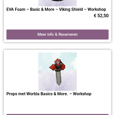
community sterker.
EVA Foam – Basic & More – Viking Shield – Workshop
Vragen of hulp nodig?
€
52,50
Heb je een vraag over een specifieke workshop, aanmelding of
materiaaladvies? Onze
klantenservice van WorkshopsGoirle
Meer info & Reserveren
helpt je graag verder. We denken met je mee over planning,
reservering of creatieve keuzes, zodat jij met een gerust hart
kunt deelnemen aan jouw favoriete workshop.
Blijf op de hoogte via het Befoamtastic
blog
Op het
Befoamtastic blog
lees je terugblikken op workshops,
tips van onze docenten en nieuws over aankomende
evenementen. Zo blijf je op de hoogte van nieuwe data,
Props met Worbla Basics & More. – Workshop
technieken en trends binnen de creatieve wereld van
WorkshopsGoirle
. Ontdek het complete aanbod aan
creatieve
workshops
of meld je direct aan voor een van onze cursussen.
Laat je inspireren en word onderdeel van de Befoamtastic