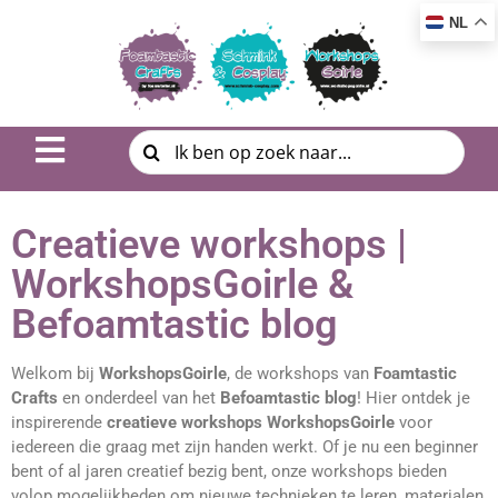
NL
Inspiratie & DIY
Creatieve workshops |
Product uitleg
WorkshopsGoirle &
Befoamtastic blog
Workshop | Cursus
Welkom bij
WorkshopsGoirle
, de workshops van
Foamtastic
Photo Album
Crafts
en onderdeel van het
Befoamtastic blog
! Hier ontdek je
inspirerende
creatieve workshops WorkshopsGoirle
voor
iedereen die graag met zijn handen werkt. Of je nu een beginner
Over ons
bent of al jaren creatief bezig bent, onze workshops bieden
volop mogelijkheden om nieuwe technieken te leren, materialen