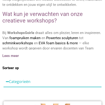
Webshop
te ontdekken en jouw eigen stijl te ontwikkelen.
Wat kun je verwachten van onze
creatieve workshops?
Bij
WorkshopsGoirle
draait alles om plezier, leren en inspireren.
Van
foampruiken maken
en
Powertex sculpturen
tot
schminkworkshops
en
EVA foam basics & more
— elke
workshop wordt gegeven door ervaren docenten van Team
Foamtastic of ingehuurde specialisten. Onze lessen zijn
Lees meer
praktisch, gezellig en goed begeleid, zodat je met een uniek
eigen werkstuk naar huis gaat.
Sorteer op
Voor wie zijn onze creatieve workshops
bedoeld?
Categorieën
Onze
creatieve workshops
trekken een breed publiek:
hobbyisten, kunstenaars, cosplayers, grimeurs, decorbouwers
en iedereen die graag iets nieuws wil leren. De sfeer is