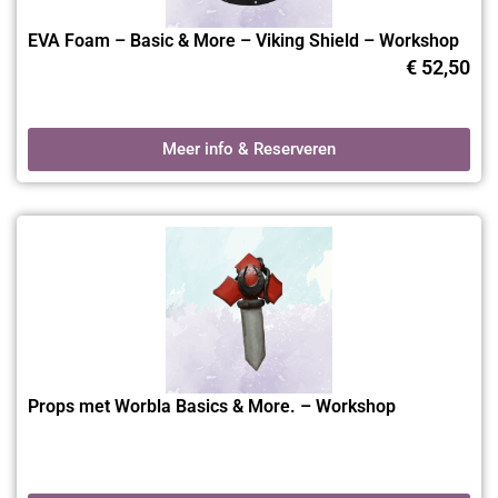
community sterker.
EVA Foam – Basic & More – Viking Shield – Workshop
Vragen of hulp nodig?
€
52,50
Heb je een vraag over een specifieke workshop, aanmelding of
materiaaladvies? Onze
klantenservice van WorkshopsGoirle
Meer info & Reserveren
helpt je graag verder. We denken met je mee over planning,
reservering of creatieve keuzes, zodat jij met een gerust hart
kunt deelnemen aan jouw favoriete workshop.
Blijf op de hoogte via het Befoamtastic
blog
Op het
Befoamtastic blog
lees je terugblikken op workshops,
tips van onze docenten en nieuws over aankomende
evenementen. Zo blijf je op de hoogte van nieuwe data,
Props met Worbla Basics & More. – Workshop
technieken en trends binnen de creatieve wereld van
WorkshopsGoirle
. Ontdek het complete aanbod aan
creatieve
workshops
of meld je direct aan voor een van onze cursussen.
Laat je inspireren en word onderdeel van de Befoamtastic